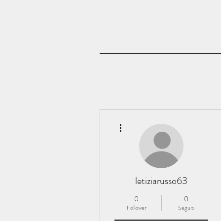
Altre azioni
letiziarusso63
0
0
Follower
Seguiti