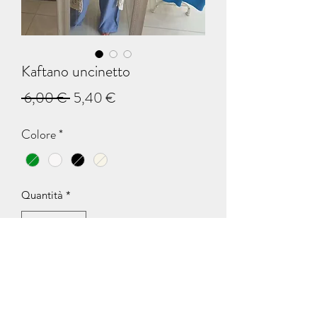
Kaftano uncinetto
Prezzo
Prezzo
 6,00 € 
5,40 €
regolare
scontato
Colore
*
Quantità
*
Aggiungi al carrello